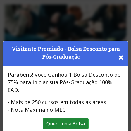
Visitante Premiado - Bolsa Desconto para
×
Pós-Graduação
Certificado MEC
Parabéns!
Você Ganhou 1 Bolsa Desconto de
Linguística II
75% para iniciar sua Pós-Graduação 100%
EAD:
Inicio
Imediato!
|
100%
Online
|
180
Horas
- Mais de 250 cursos em todas as áreas
Nota Máxima no
MEC
- Nota Máxima no MEC
Quero uma Bolsa