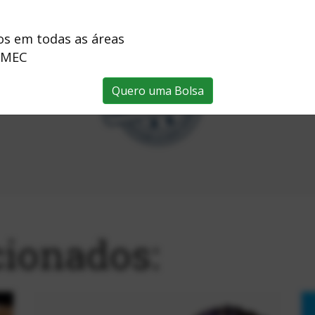
os em todas as áreas
 MEC
Quero uma Bolsa
cionados: