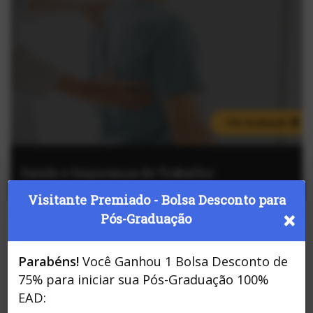
Pós Graduação
Saúde e Segurança do Trabalho
Visitante Premiado - Bolsa Desconto para
×
Pós-Graduação
Inicio
Imediato!
|
100%
Online
|
600
Horas
Nota Máxima no
MEC
|
TCC
Opcional
Parabéns!
Você Ganhou 1 Bolsa Desconto de
75% para iniciar sua Pós-Graduação 100%
EAD: