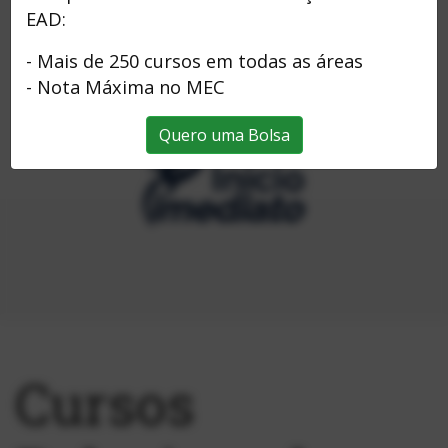
EAD:
- Mais de 250 cursos em todas as áreas
- Nota Máxima no MEC
Quero uma Bolsa
Cursos