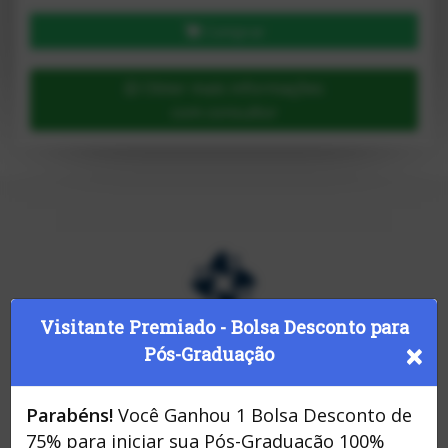
Comprar
Obter mais informações
com consultor
Visitante Premiado - Bolsa Desconto para
×
Pós-Graduação
Parabéns!
Você Ganhou 1 Bolsa Desconto de
75% para iniciar sua Pós-Graduação 100%