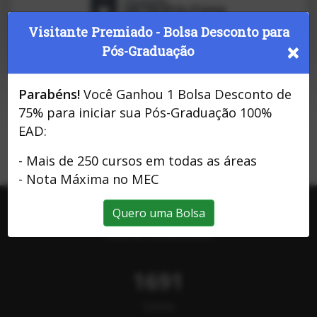
Visitante Premiado - Bolsa Desconto para
R$ 99,00
×
Até 15x
15x R$ 250.00
Pós-Graduação
Saiba Mais
Comprar
Parabéns!
Você Ganhou 1 Bolsa Desconto de
75% para iniciar sua Pós-Graduação 100%
EAD:
- Mais de 250 cursos em todas as áreas
- Nota Máxima no MEC
17
Quero uma Bolsa
Áreas de Conhecimento
1691
Cursos