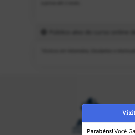
a prova até 2 vezes.
Público-alvo do curso online d
Técnicos em Veterinária, Estudantes e interesa
Visi
Parabéns!
Você Ga