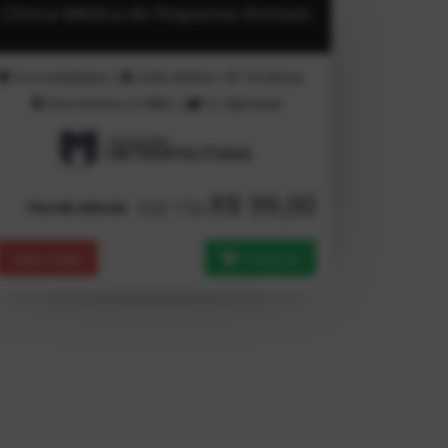
Clínica Médica de Pequenos Animais
Inicio
Imediato!
|
100%
Online
|
720
Horas
Nota Máxima no
MEC
|
TCC
Opcional
R$ 99,00
Até 15x
15x R$ 250.00
Saiba Mais
Comprar