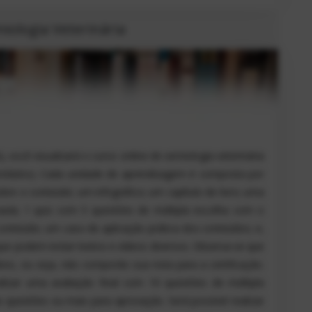
ologia Veterinária
 você visualizará o curso online de semiologia veterinária
módulos). Cada unidade de aprendizagem é composta por
bre o conteúdo; um infográfico; um capítulo de livro; uma
aula; 1 quiz com 5 questões de múltipla escolha com o
onteúdo; um caso de aplicação prática dos conteúdos; e,
que podem incluir textos e vídeos diversos. Observa-se que
tivo, ou seja, não comporão sua nota para a certificação.
alizar uma avaliação final com 10 questões de múltipla
 questões ou mais para aprovação. Será possível realizar