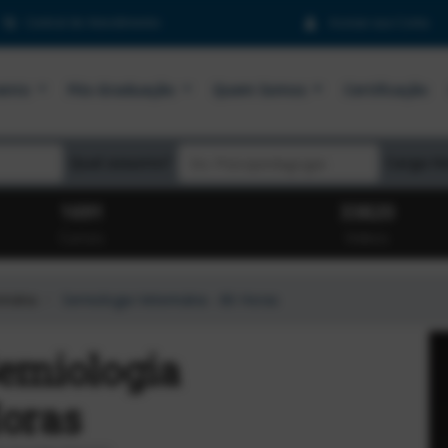
Central de Atendimento
Acesse sua Conta
mento
Pós-Graduação
Quem Somos
Certificação
Qual assunto?
Carga H
1691
33820
Cursos
Videos
inária
Semiologia Veterinária - 80 Horas
Semiologia
Horas