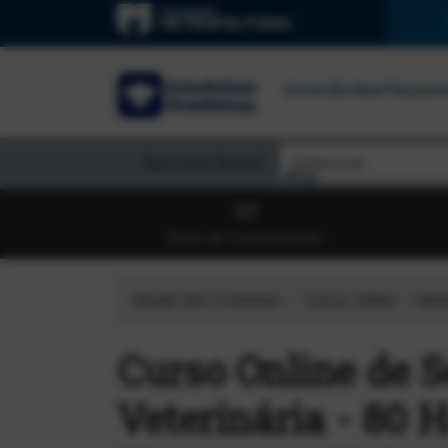
Extensão/Aperfeiçoa
Que curso busca?
Blog
17
Áreas de Conhecimento
Estude Sem Fronteiras
Cursos Online
Veter
Curso Online de 
Veterinária - 80 