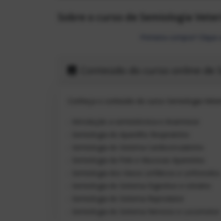
Sobre o curso de Semiologia Veter
Primeira compra? Clique
Conteúdo do curso online de S
Conheça o conteúdo do curso Semiologia Veter
- Introdução a semiotécnica e Anamnese
- Semiologia do Aparelho Respiratório
- Semiologia do Sistema Cardiocirculatório
- Semiologia da Pele e Mucosas Aparentes
- Semiologia dos Vasos Linfáticos e Linfonodos
- Semiologia do Sistema Digestivo e Urinário
- Semiologia do Sistema Reprodutor
- Semiologia do Sistema Nervoso e Locomotor