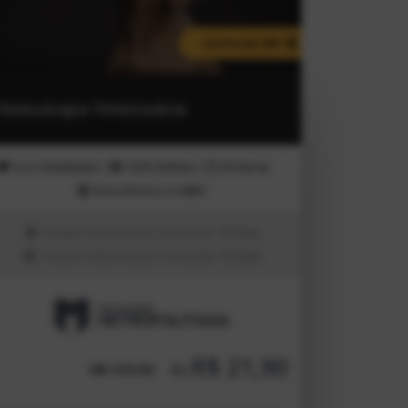
Certificado MEC
Semiologia Veterinária
Inicio
Imediato!
|
100%
Online
|
80
Horas
Nota Máxima no
MEC
Tempo mínimo para conclusão:
10 dias
Tempo máximo para conclusão:
30 dias
R$ 21,90
4x
R$ 139,90