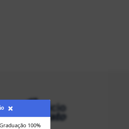
×
ão
s-Graduação 100%