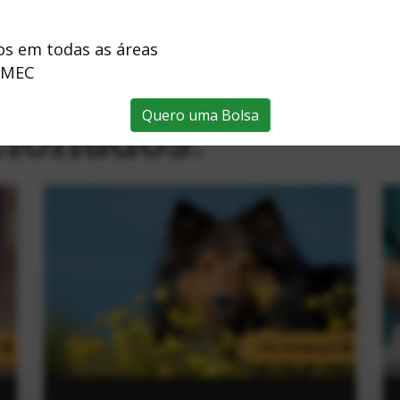
os em todas as áreas
 MEC
cionados:
Quero uma Bolsa
C
Pós-Graduação