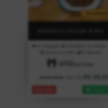
Pós-Graduaçã
Veterinária e a Nutrição de Pets
Inicio
Imediato!
|
100%
Online
|
720
Horas
Nota Máxima no
MEC
|
TCC
Opcional
R$ 99,0
Até 15x
15x R$ 250.00
Saiba Mais
Comprar