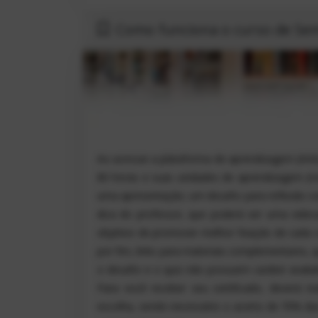
Como funciona o curso de Semi
Ao acessar a plataforma de aprendizagem (AVA),
80 horas e suas unidades de aprendizagem (
uma apresentação; um desafio para reflexão so
dica do professor, que poderá ser uma video
objetivo de promover melhor fixação de cada c
por fim, links para materiais complementares, 
o desafio e o quiz não possuem caráter avalia
Para você receber seu certificado, deverá re
escolha, sendo necessário o acerto de 70% das