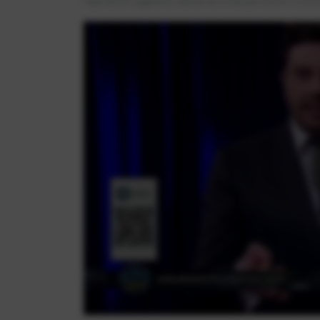
*Após efetuar o pagamento, você tem até 30 dias para concluir o curso d