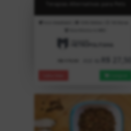
Terapias Alternativas para Pets
Inicio
Imediato!
|
100%
Online
|
180
Horas
Nota Máxima no
MEC
R$ 27,5
Até 4x
R$ 179,90
Saiba Mais
Comprar