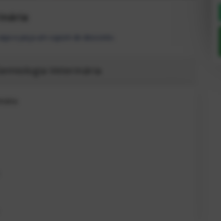
inária
 aqui e peça um cupom de desconto.
emiologia Veterinária
inária