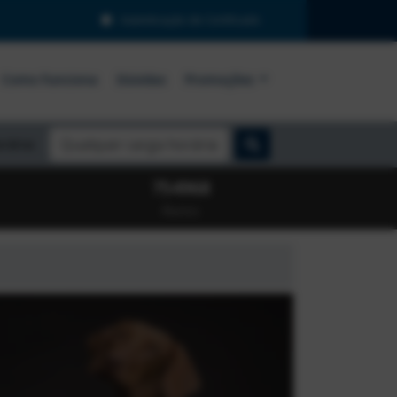
Autenticação de Certificado
Como Funciona
Dúvidas
Promoções
orária:
754968
Alunos