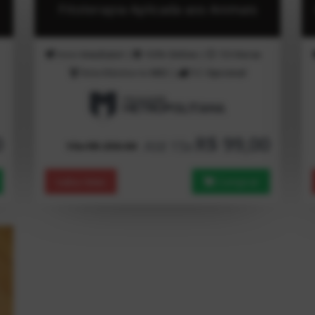
Fitoterapia Aplicada aos Animais
Inicio
Imediato!
|
100%
Online
|
720
Horas
Nota Máxima no
MEC
|
TCC
Opcional
0
R$ 99,00
Até 15x
15x R$ 250.00
Saiba Mais
Comprar