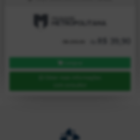
R$ 39,90
4x
R$ 259,90
Comprar
Obter mais informações
com consultor