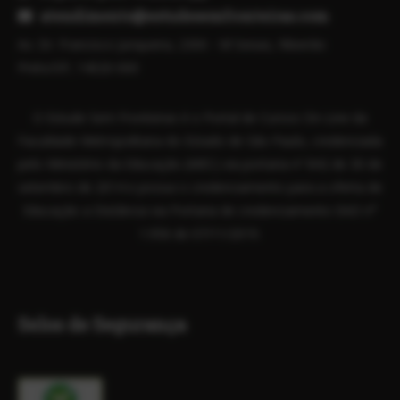
atendimento@estudesemfronteiras.com
Av. Dr. Francisco Junqueira, 2300 - Vil Seixas, Ribeirão
Preto/SP, 14020-000
O Estude Sem Fronteiras é o Portal de Cursos On-Line da
Faculdade Metropolitana do Estado de São Paulo, credenciada
pelo Ministério da Educação (MEC) via portaria nº 842 de 30 de
setembro de 2014 e possui o credenciamento para a oferta de
Educação a Distância via Portaria de credenciamento EAD n°
1.956 de 07/11/2019.
Selos de Segurança