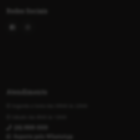
Redes Sociais
Facebook
Instagram
do
do
Estude
Estude
Sem
Sem
Fronteiras
Fronteiras
Atendimento
Segunda a Sexta das 09h00 às 22h00
Sábado das 8h00 às 12h00
(16) 3505-3333
Suporte pelo WhatsApp