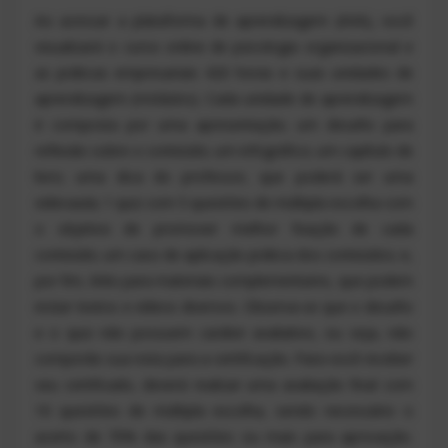
Ao acessar a plataforma de aprendizagem (AVA), você
visualizará o curso online de psicologia organizacional e
as práticas empresariais 420 horas e suas unidades de
aprendizagem (módulos). Cada unidade de aprendizagem
é composta por uma apresentação; um desafio para
reflexão sobre o conteúdo; um infográfico; um capítulo de
livro; uma dica do professor, que poderá ser uma
videoaula; 1 quiz com 5 questões de múltipla escolha com
o objetivo de promover melhor fixação de cada
conteúdo; um caso de aplicação prática dos conteúdos; e,
por fim, links para materiais complementares, que podem
incluir textos e vídeos diversos. Observa-se que o desafio
e o quiz não possuem caráter avaliativo, ou seja, não
comporão sua nota para a certificação. Para você receber
seu certificado, deverá realizar uma avaliação final com
10 questões de múltipla escolha, sendo necessário o
acerto de 70% das questões ou mais para aprovação.