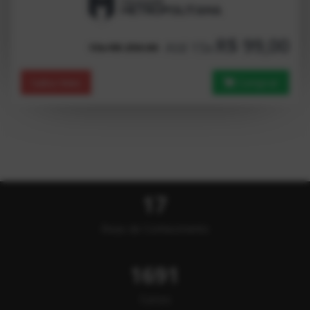
R$ 99,00
Até 15x
15x R$ 250.00
Saiba Mais
Comprar
17
Áreas de Conhecimento
1691
Cursos