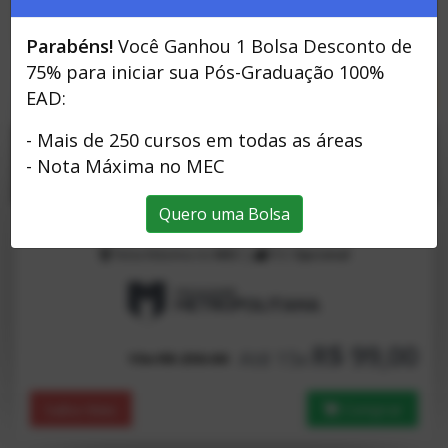
Parabéns!
Você Ganhou 1 Bolsa Desconto de
75% para iniciar sua Pós-Graduação 100%
Pós-Graduação
EAD:
- Mais de 250 cursos em todas as áreas
Psicologia e Educação
- Nota Máxima no MEC
Quero uma Bolsa
Inicio
Imediato!
|
100%
Online
|
720
Horas
Nota Máxima no
MEC
|
TCC
Opcional
R$ 99,00
Até 15x
15x R$ 250.00
Saiba Mais
Comprar