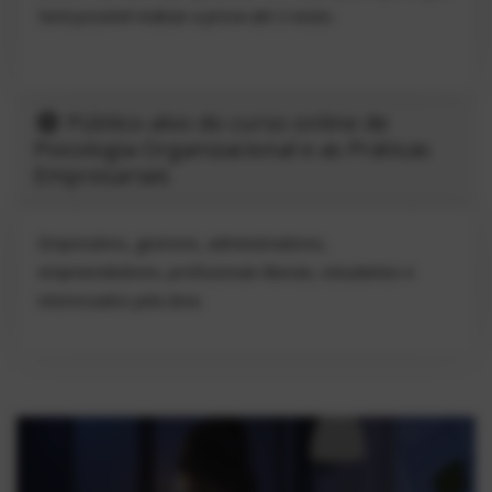
Será possível realizar a prova até 2 vezes.
Público-alvo do curso online de
Psicologia Organizacional e as Práticas
Empresariais
Empresários, gestores, administradores,
empreendedores, profissionais liberais, estudantes e
interessados pela área