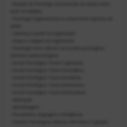
- Atuação do Psicólogo na promoção da saúde e bem-
estar no trabalho.
- Psicologia Organizacional ou empresarial: aspectos de
saúde.
- Liderança e poder na organização.
- Grupos e equipes na organização.
- Psicologia como ciência e as escolas psicológicas:
vertentes epistemológicas.
- Escola Psicológica: Teoria Cognitivista.
- Escola Psicológica: Teoria Psicanalítica
- Escola Psicológica: Teoria Gestaltista.
- Escola Psicológica: Teoria Behaviorista
- Escola Psicológica: Teoria Estruturalista.
- Motivação.
- Aprendizagem.
- Pensamento, linguagem e inteligência.
- Funções Psicológicas Básicas: Memória e Cognição.