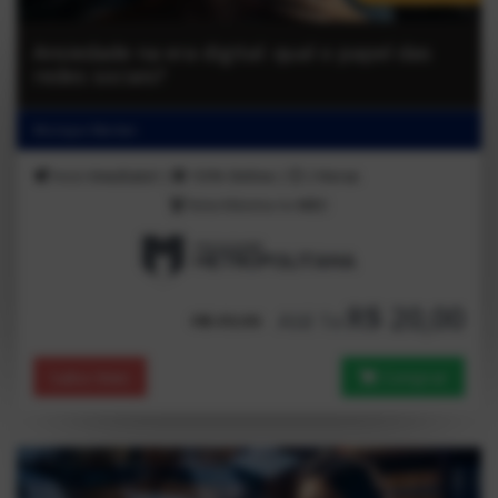
Ansiedade na era digital: qual o papel das
redes sociais?
Monique Maritan
Inicio
Imediato!
|
100%
Online
|
2
Horas
Nota Máxima no
MEC
R$ 20,00
Até 1x
R$ 39,90
Saiba Mais
Comprar