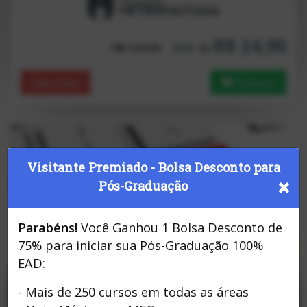
R$ 24,90
Até 4x
R$ 139,90
Saiba Mais
Comprar
Visitante Premiado - Bolsa Desconto para
×
Pós-Graduação
Parabéns!
Você Ganhou 1 Bolsa Desconto de
75% para iniciar sua Pós-Graduação 100%
Certificado MEC
EAD:
- Mais de 250 cursos em todas as áreas
Morfologia da Lingua Espanhola