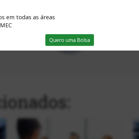
os em todas as áreas
 MEC
Quero uma Bolsa
cionados: