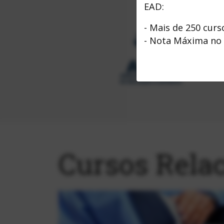
EAD:
- Mais de 250 curs
- Nota Máxima no
Cursos Rela