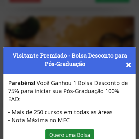
Visitante Premiado - Bolsa Desconto para
×
Pós-Graduação
Certificado MEC
Parabéns!
Você Ganhou 1 Bolsa Desconto de
75% para iniciar sua Pós-Graduação 100%
História / Geografia
EAD:
- Mais de 250 cursos em todas as áreas
Inicio
Imediato!
|
100%
Online
|
180
Horas
- Nota Máxima no MEC
Nota Máxima no
MEC
Quero uma Bolsa