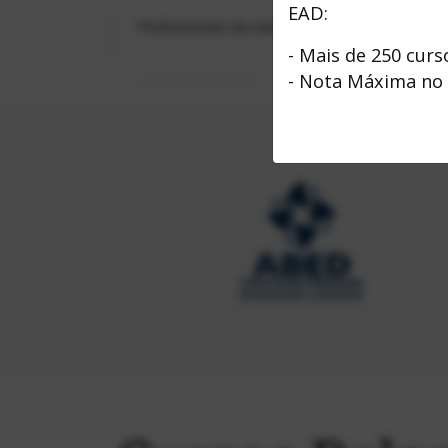
EAD:
Profisssionais da saúde, fisioterapeutas e inte
- Mais de 250 curs
- Nota Máxima no