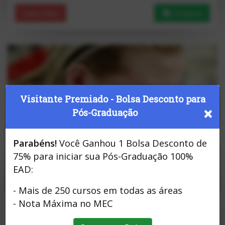
Saiba Mais
Comprar
Visitante Premiado - Bolsa Desconto para
×
Pós-Graduação
Certificado MEC
Parabéns!
Você Ganhou 1 Bolsa Desconto de
75% para iniciar sua Pós-Graduação 100%
Disfunções dermatológicas aplicadas à
EAD:
estética I
- Mais de 250 cursos em todas as áreas
- Nota Máxima no MEC
Inicio
Imediato!
|
100%
Online
|
180
Horas
Nota Máxima no
MEC