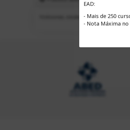
EAD:
- Mais de 250 curs
Profissionais, estudantes e interessados em e
- Nota Máxima no