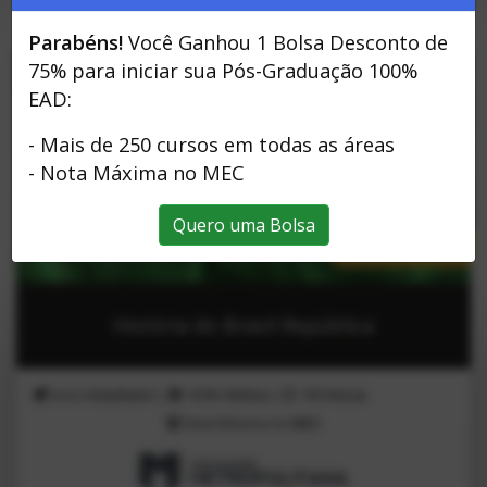
Parabéns!
Você Ganhou 1 Bolsa Desconto de
75% para iniciar sua Pós-Graduação 100%
EAD:
- Mais de 250 cursos em todas as áreas
- Nota Máxima no MEC
Quero uma Bolsa
Certificado MEC
História do Brasil República
Inicio
Imediato!
|
100%
Online
|
180
Horas
Nota Máxima no
MEC