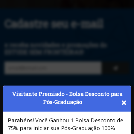
Cadastre seu e-mail
e receba novidades e promoções do
ESTUDE SEM FRONTEIRAS!
Visitante Premiado - Bolsa Desconto para
×
Pós-Graduação
Parabéns!
Você Ganhou 1 Bolsa Desconto de
75% para iniciar sua Pós-Graduação 100%